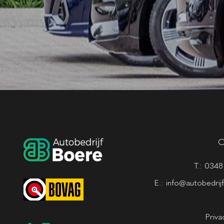
C
T.:
0348
E.:
info@autobedrij
Priva