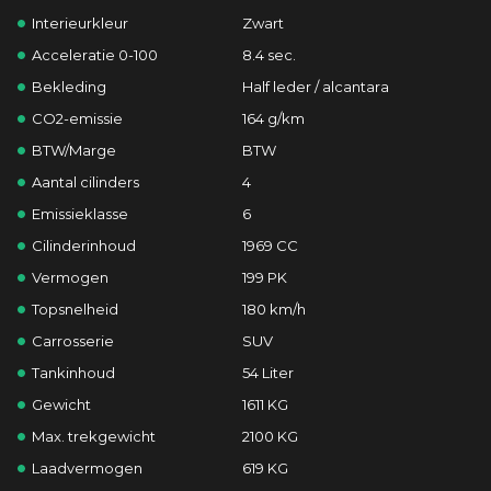
Interieurkleur
Zwart
Acceleratie 0-100
8.4 sec.
Bekleding
Half leder / alcantara
CO2-emissie
164 g/km
BTW/Marge
BTW
Aantal cilinders
4
Emissieklasse
6
Cilinderinhoud
1969 CC
Vermogen
199 PK
Topsnelheid
180 km/h
Carrosserie
SUV
Tankinhoud
54 Liter
Gewicht
1611 KG
Max. trekgewicht
2100 KG
Laadvermogen
619 KG