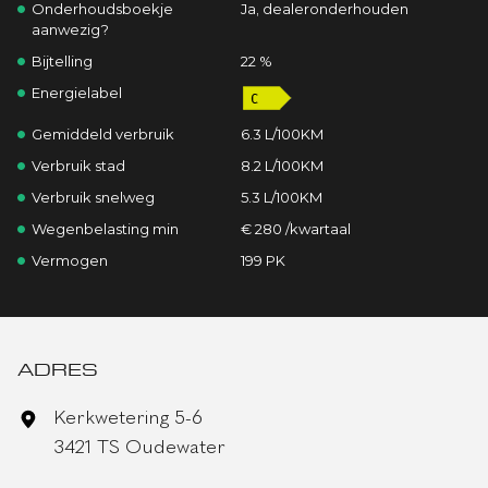
Onderhoudsboekje
Ja, dealeronderhouden
aanwezig?
Bijtelling
22 %
Energielabel
Gemiddeld verbruik
6.3 L/100KM
Verbruik stad
8.2 L/100KM
Verbruik snelweg
5.3 L/100KM
Wegenbelasting min
€ 280 /kwartaal
Vermogen
199 PK
ADRES
Kerkwetering 5-6
3421 TS Oudewater