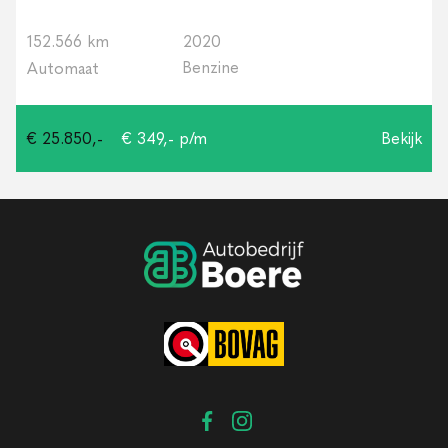
152.566 km
2020
Benzine
Automaat
€ 25.850,-
€ 349,- p/m
Bekijk