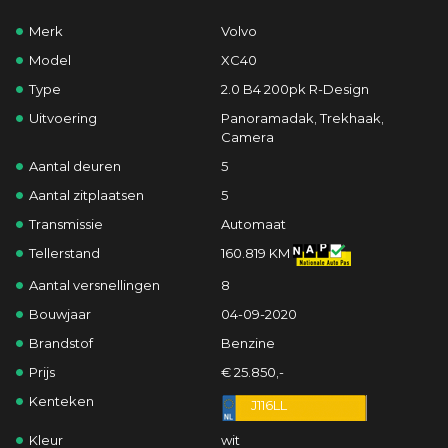
Merk
Volvo
Model
XC40
Type
2.0 B4 200pk R-Design
Uitvoering
Panoramadak, Trekhaak,
Camera
Aantal deuren
5
Aantal zitplaatsen
5
Transmissie
Automaat
Tellerstand
160.819 KM
Aantal versnellingen
8
Bouwjaar
04-09-2020
Brandstof
Benzine
Prijs
€ 25.850,-
Kenteken
J116LL
Kleur
wit