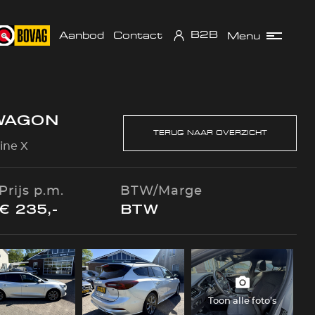
B2B
Aanbod
Contact
Menu
WAGON
TERUG NAAR OVERZICHT
ine X
Prijs p.m.
BTW/Marge
€ 235,-
BTW
Toon alle foto’s