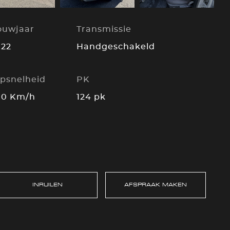
ouwjaar
Transmissie
022
Handgeschakeld
psnelheid
PK
00 Km/h
124 pk
INRUILEN
AFSPRAAK MAKEN