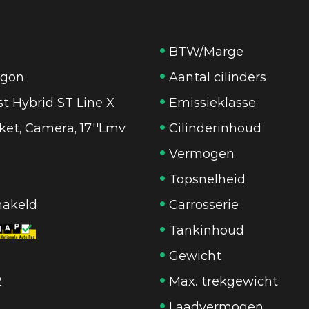
BTW/Marge
gon
Aantal cilinders
st Hybrid ST Line X
Emissieklasse
et, Camera, 17''Lmv
Cilinderinhoud
Vermogen
Topsnelheid
akeld
Carrosserie
Tankinhoud
Gewicht
2
Max. trekgewicht
Laadvermogen