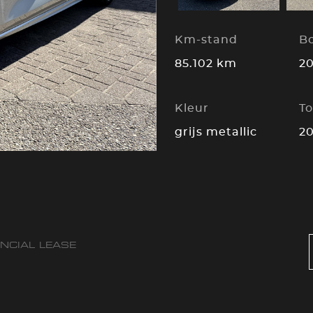
Km-stand
B
85.102 km
2
Kleur
To
grijs metallic
2
ANCIAL LEASE