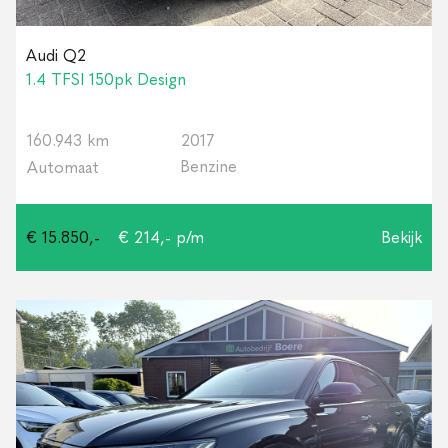
Audi Q2
1.4 TFSI 150pk Design
160.943 km
2017
Benzine
Automaat
€ 15.850,-
€ 214,- p/m
Bekijk