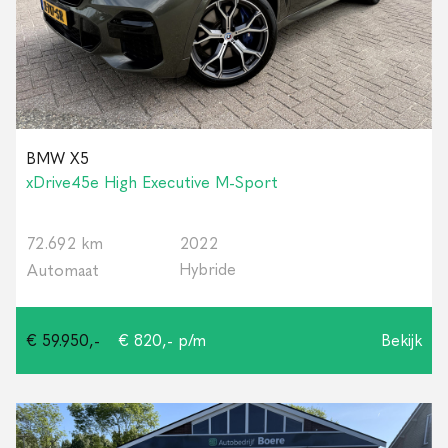
BMW X5
xDrive45e High Executive M-Sport
72.692 km
2022
Hybride
Automaat
€ 59.950,-
€ 820,- p/m
Bekijk