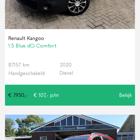
Renault Kangoo
1.5 Blue dCi Comfort
87.157 km
2020
Diesel
Handgeschakeld
€ 7.950,-
€ 107,- p/m
Bekijk