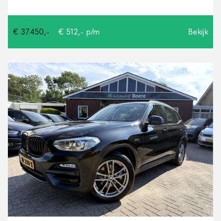
€ 37.450,-
€ 512,- p/m
Bekijk