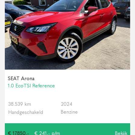
SEAT Arona
1.0 EcoTSI Reference
38.539 km
2024
Benzine
Handgeschakeld
€ 17.850,-
€ 241,- p/m
Bekijk