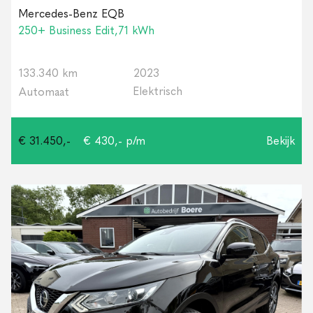
Mercedes-Benz EQB
250+ Business Edit,71 kWh
133.340 km
2023
Elektrisch
Automaat
€ 31.450,-
€ 430,- p/m
Bekijk