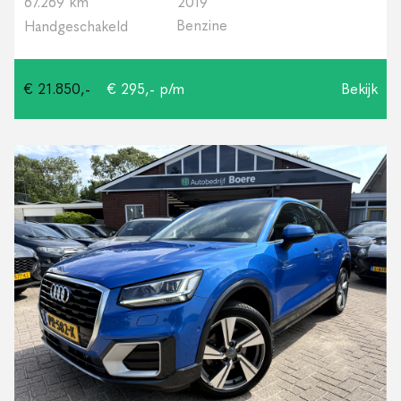
67.269 km
2019
Benzine
Handgeschakeld
€ 21.850,-
€ 295,- p/m
Bekijk