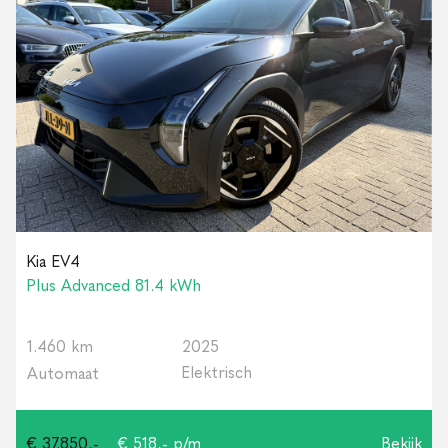
Kia EV4
Plus Advanced 81.4 kWh
1.460 km
2025
Elektrisch
Automaat
€ 37.850,-
€ 518,- p/m
Bekijk