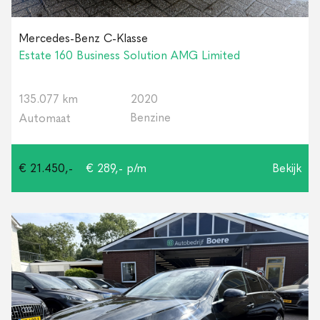
Mercedes-Benz C-Klasse
Estate 160 Business Solution AMG Limited
135.077 km
2020
Benzine
Automaat
€ 21.450,-
€ 289,- p/m
Bekijk