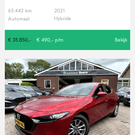
63.442 km
2021
Hybride
Automaat
€ 35.850,-
€ 490,- p/m
Bekijk