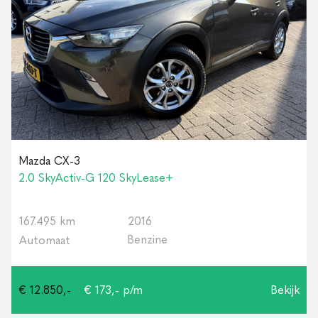
Mazda CX-3
2.0 SkyActiv-G 120 SkyLease+
167.495 km
2016
Benzine
Automaat
€ 12.850,-
€ 173,- p/m
Bekijk