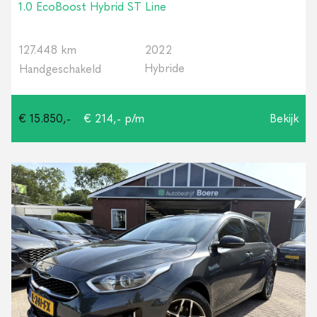
1.0 EcoBoost Hybrid ST Line
127.448 km
2022
Hybride
Handgeschakeld
€ 15.850,-
€ 214,- p/m
Bekijk