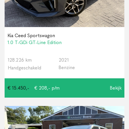
Kia Ceed Sportswagon
1.0 T-GDi GT-Line Edition
128.226 km
2021
Benzine
Handgeschakeld
€ 15.450,-
€ 208,- p/m
Bekijk