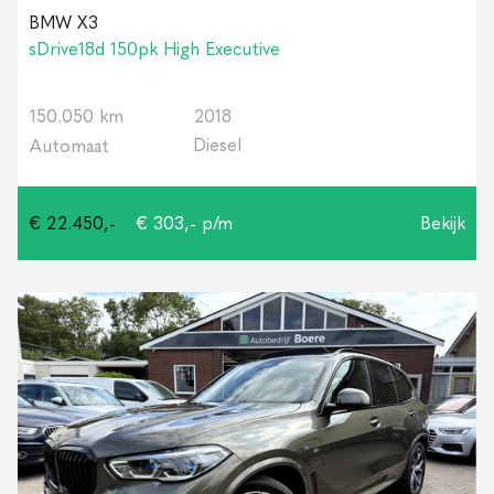
BMW X3
sDrive18d 150pk High Executive
150.050 km
2018
Diesel
Automaat
€ 22.450,-
€ 303,- p/m
Bekijk