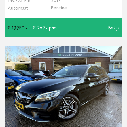
149.773 km
2017
Benzine
Automaat
€ 19.950,-
€ 269,- p/m
Bekijk