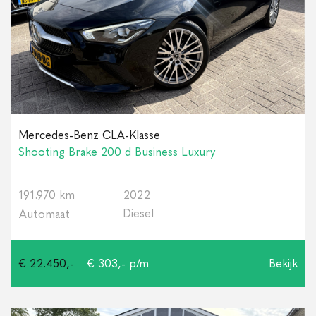
Mercedes-Benz CLA-Klasse
Shooting Brake 200 d Business Luxury
191.970 km
2022
Diesel
Automaat
€ 22.450,-
€ 303,- p/m
Bekijk