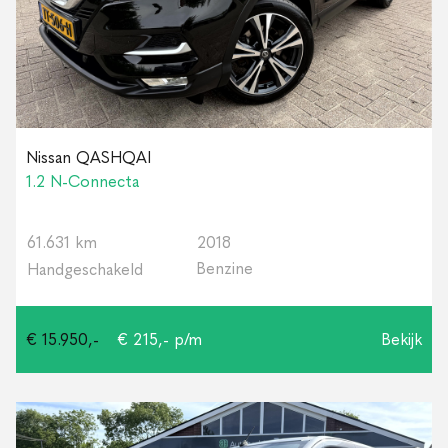
Nissan QASHQAI
1.2 N-Connecta
61.631 km
2018
Benzine
Handgeschakeld
€ 15.950,-
€ 215,- p/m
Bekijk