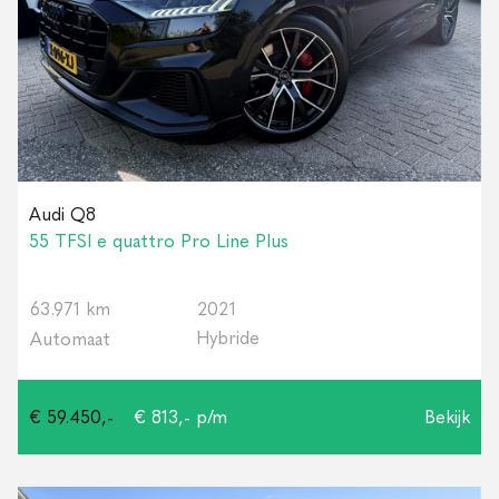
Audi Q8
55 TFSI e quattro Pro Line Plus
63.971 km
2021
Hybride
Automaat
€ 59.450,-
€ 813,- p/m
Bekijk