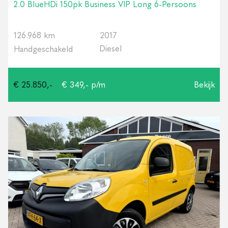
2.0 BlueHDi 150pk Business VIP Long 6-Persoons
126.968 km
2017
Diesel
Handgeschakeld
€ 25.850,-
€ 349,- p/m
Bekijk