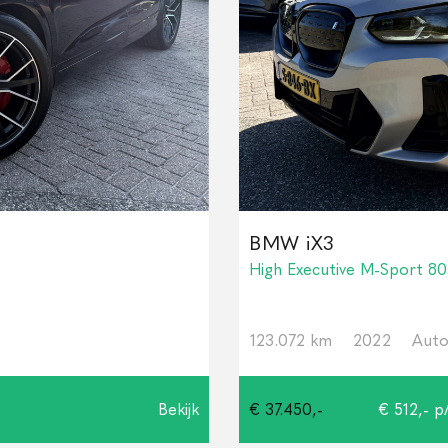
BMW iX3
High Executive M-Sport 8
123.072 km
2022
Auto
Bekijk
€ 37.450,-
€ 512,- p