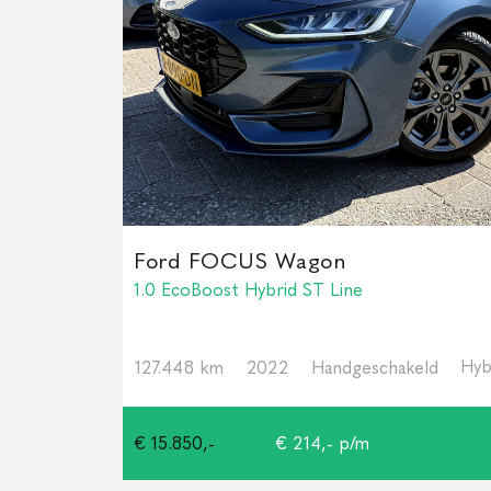
Ford FOCUS Wagon
1.0 EcoBoost Hybrid ST Line
Hyb
127.448 km
2022
Handgeschakeld
€ 15.850,-
€ 214,- p/m