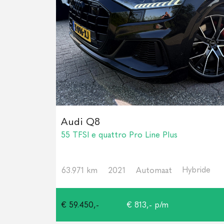
Audi Q8
55 TFSI e quattro Pro Line Plus
Hybride
63.971 km
2021
Automaat
€ 59.450,-
€ 813,- p/m