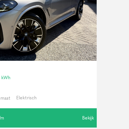
0 kWh
Elektrisch
maat
/m
Bekijk