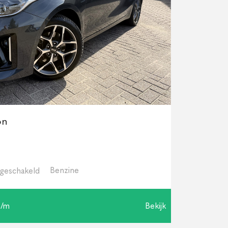
on
Benzine
geschakeld
p/m
Bekijk