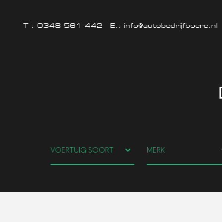
T :
0348 561 442
E.:
info@autobedrijfboere.nl