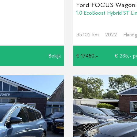
Ford FOCUS Wagon
1.0 EcoBoost Hybrid ST Li
85.102 km
2022
Handg
Bekijk
€ 17.450,-
€ 235,- p