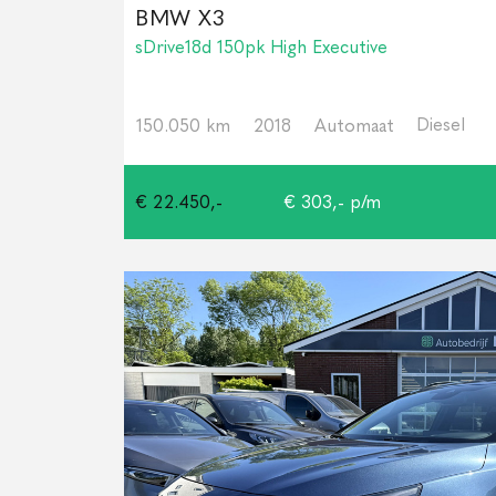
BMW X3
sDrive18d 150pk High Executive
Diesel
150.050 km
2018
Automaat
€ 22.450,-
€ 303,- p/m