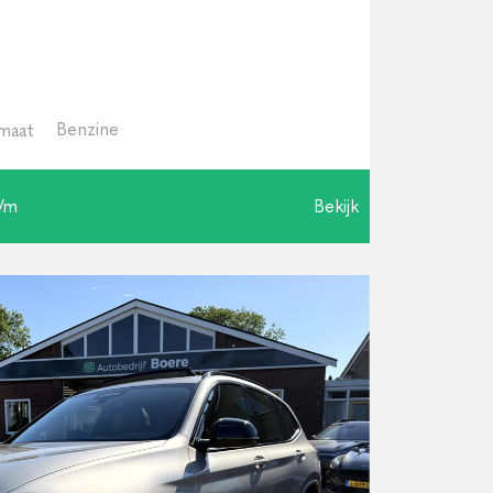
Benzine
maat
p/m
Bekijk