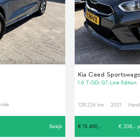
Kia Ceed Sportswag
1.0 T-GDi GT-Line Edition
ride
128.226 km
2021
Hand
Bekijk
€ 15.450,-
€ 208,- 