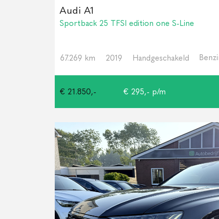
Audi A1
Sportback 25 TFSI edition one S-Line
Benz
67.269 km
2019
Handgeschakeld
€ 21.850,-
€ 295,- p/m