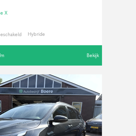
ne X
Hybride
eschakeld
/m
Bekijk