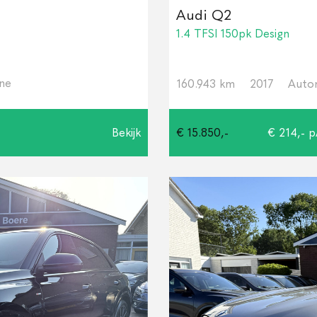
Audi Q2
1.4 TFSI 150pk Design
ine
160.943 km
2017
Auto
Bekijk
€ 15.850,-
€ 214,- 