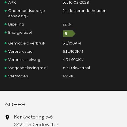
APK
tot 16-03-2028
Onderhoudsboekje
Ja, dealeronderhouden
aanwezig?
Bijtelling
22 %
Energielabel
Gemiddeld verbruik
5 L/100KM
Verbruik stad
6.1 L/100KM
Verbruik snelweg
4.3 L/100KM
Wegenbelasting min
€ 199 /kwartaal
Vermogen
122 PK
ADRES
Kerkwetering 5-6
3421 TS Oudewater