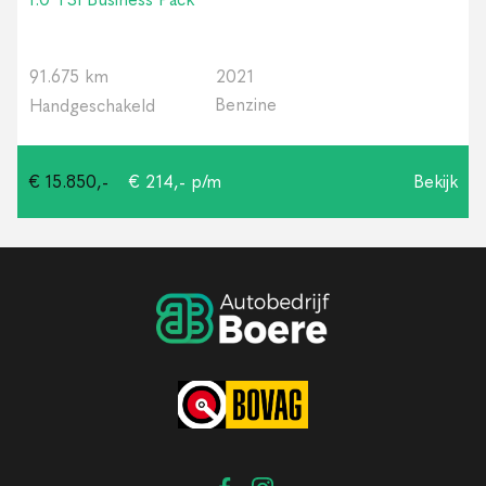
91.675 km
2021
Benzine
Handgeschakeld
€ 15.850,-
€ 214,- p/m
Bekijk