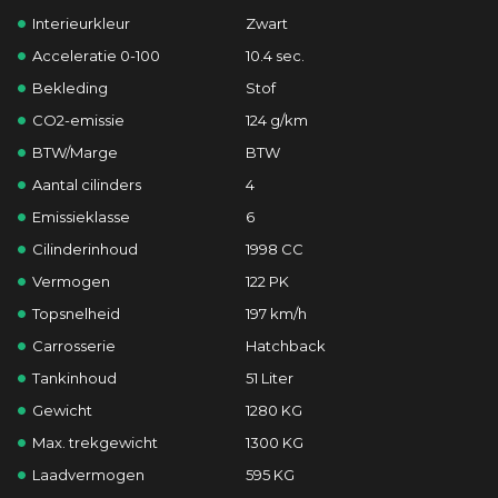
Interieurkleur
Zwart
Acceleratie 0-100
10.4 sec.
Bekleding
Stof
CO2-emissie
124 g/km
BTW/Marge
BTW
Aantal cilinders
4
Emissieklasse
6
Cilinderinhoud
1998 CC
Vermogen
122 PK
Topsnelheid
197 km/h
Carrosserie
Hatchback
Tankinhoud
51 Liter
Gewicht
1280 KG
Max. trekgewicht
1300 KG
Laadvermogen
595 KG