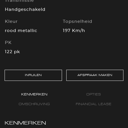
Transmissie
Handgeschakeld
Kleur
Topsnelheid
rood metallic
197 Km/h
PK
122 pk
INRUILEN
AFSPRAAK MAKEN
KENMERKEN
OPTIES
OMSCHRIJVING
FINANCIAL LEASE
KENMERKEN