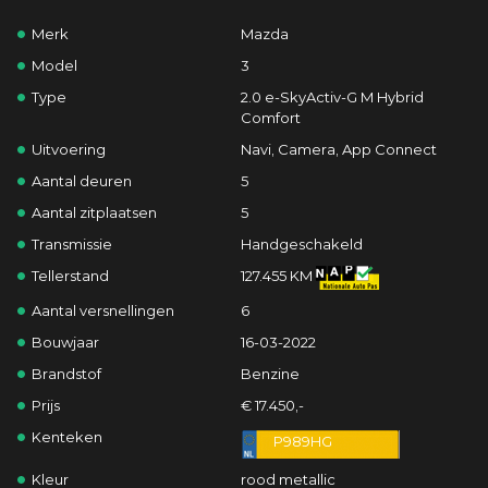
Merk
Mazda
Model
3
Type
2.0 e-SkyActiv-G M Hybrid
Comfort
Uitvoering
Navi, Camera, App Connect
Aantal deuren
5
Aantal zitplaatsen
5
Transmissie
Handgeschakeld
Tellerstand
127.455 KM
Aantal versnellingen
6
Bouwjaar
16-03-2022
Brandstof
Benzine
Prijs
€ 17.450,-
Kenteken
P989HG
Kleur
rood metallic