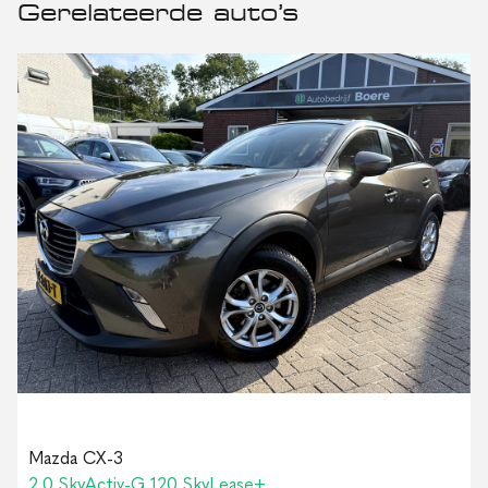
Gerelateerde auto’s
Mazda CX-3
2.0 SkyActiv-G 120 SkyLease+