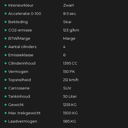
Interieurkleur
Zwart
Acceleratie 0-100
8.5 sec.
Bekleding
Skai
CO2-emissie
123 g/km
BTW/Marge
Marge
Aantal cilinders
4
Emissieklasse
6
Cilinderinhoud
1395 CC
Vermogen
150 PK
Topsnelheid
212 km/h
Carrosserie
SUV
Tankinhoud
50 Liter
Gewicht
1255 KG
Max. trekgewicht
1500 KG
Laadvermogen
585 KG