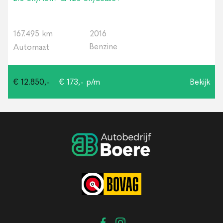
167.495 km
2016
Benzine
Automaat
€ 12.850,-
€ 173,- p/m
Bekijk