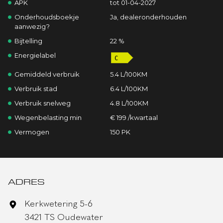
APK
tot 01-04-2027
Onderhoudsboekje
Ja, dealeronderhouden
aanwezig?
Bijtelling
22 %
Energielabel
Gemiddeld verbruik
5.4 L/100KM
Verbruik stad
6.4 L/100KM
Verbruik snelweg
4.8 L/100KM
Wegenbelasting min
€ 199 /kwartaal
Vermogen
150 PK
ADRES
Kerkwetering 5-6
3421 TS Oudewater