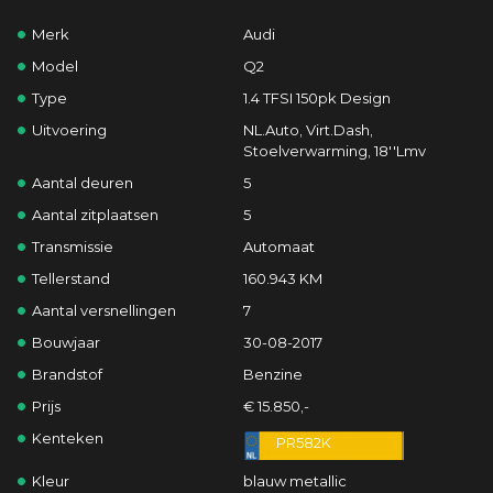
Merk
Audi
Model
Q2
Type
1.4 TFSI 150pk Design
Uitvoering
NL.Auto, Virt.Dash,
Stoelverwarming, 18''Lmv
Aantal deuren
5
Aantal zitplaatsen
5
Transmissie
Automaat
Tellerstand
160.943 KM
Aantal versnellingen
7
Bouwjaar
30-08-2017
Brandstof
Benzine
Prijs
€ 15.850,-
Kenteken
PR582K
Kleur
blauw metallic